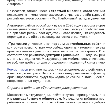
Австралия.
Показатели, относящиеся к
«третьей миссии»
, стали важны
показателям – количеству массовых открытых онлайн-курсов 
российских вузов составил 77%. Наибольший вклад в увелич
Аудитория сайтов российских вузов в 2020 году выросла в с
сайтов университетов. С одной стороны, этому способствовал
Но при этом резкий рост аудитории стал наглядным свидетел
перехода в онлайн из-за эпидемических ограничений.
«Три миссии университета»
первым из глобальных рейтинг
критериев позволил нам уже сейчас оценить изменения во вза
привлекательных для образовательной миграции странах. И э
составителей рейтингов
Дмитрий Гришанков.
– Тогда как ре
менять методологию. Международная мобильность снизилась, 
не всё, что требуется для определения подлинной силы униве
Комментируя
влияние пандемии на академические рейтинги, р
возможно, и не сразу. Вероятно, на смену рейтингам, сфокус
ориентированности, будут приходить рейтинги, пытающиеся о
например, опыт студентов».
Справка о рейтинге «Три миссии университета»
Московский международный рейтинг вузов – принципиально но
и взаимодействие с обществом.
Методология рейтинга про
рейтинга используются только объективные критерии, одобр