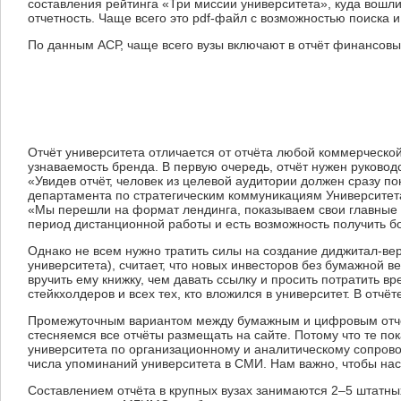
составления рейтинга «Три миссии университета», куда вошли
отчетность. Чаще всего это pdf-файл с возможностью поиска 
По данным АСР, чаще всего вузы включают в отчёт финансов
Отчёт университета отличается от отчёта любой коммерческой
узнаваемость бренда. В первую очередь, отчёт нужен руковод
«Увидев отчёт, человек из целевой аудитории должен сразу пон
департамента по стратегическим коммуникациям Университета
«Мы перешли на формат лендинга, показываем свои главные с
период дистанционной работы и есть возможность получить б
Однако не всем нужно тратить силы на создание диджитал-ве
университета), считает, что новых инвесторов без бумажной 
вручить ему книжку, чем давать ссылку и просить потратить в
стейкхолдеров и всех тех, кто вложился в университет. В отчё
Промежуточным вариантом между бумажным и цифровым отчёто
стесняемся все отчёты размещать на сайте. Потому что те по
университета по организационному и аналитическому сопрово
числа упоминаний университета в СМИ. Нам важно, чтобы нас
Составлением отчёта в крупных вузах занимаются 2–5 штатных