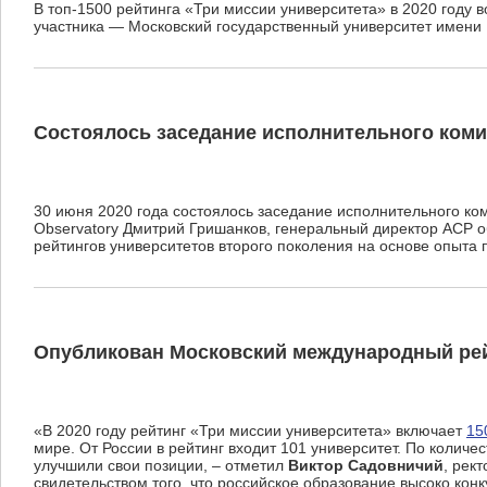
В топ-1500 рейтинга «Три миссии университета» в 2020 году в
участника — Московский государственный университет имени М
Состоялось заседание исполнительного комит
30 июня 2020 года состоялось заседание исполнительного ко
Observatory Дмитрий Гришанков, генеральный директор АСР 
рейтингов университетов второго поколения на основе опыта
Опубликован Московский международный рейт
«В 2020 году рейтинг «Три миссии университета» включает
15
мире. От России в рейтинг входит 101 университет. По колич
улучшили свои позиции, – отметил
Виктор Садовничий
, рек
свидетельством того, что российское образование высоко кон