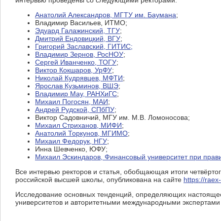
интервью проведены со следующими ректорами:
Анатолий Александров, МГТУ им. Баумана
;
Владимир Васильев, ИТМО;
Эдуард Галажинский, ТГУ
;
Дмитрий Ендовицкий, ВГУ
;
Григорий Заславский, ГИТИС;
Владимир Зернов, РосНОУ
;
Сергей Иванченко, ТОГУ
;
Виктор Кокшаров, УрФУ
;
Николай Кудрявцев, МФТИ
;
Ярослав Кузьминов, ВШЭ
;
Владимир Мау, РАНХиГС
;
Михаил Погосян, МАИ
;
Андрей Рудской, СПбПУ
;
Виктор Садовничий, МГУ им. М.В. Ломоносова;
Михаил Стриханов, МИФИ
;
Анатолий Торкунов, МГИМО
;
Михаил Федорук, НГУ
;
Инна Шевченко, ЮФУ;
Михаил Эскиндаров, Финансовый университет при прав
Все интервью ректоров и статья, обобщающая итоги четвёрто
российской высшей школы, опубликована на сайте
https://raex
Исследование основных тенденций, определяющих настоящее 
университетов и авторитетными международными экспертами