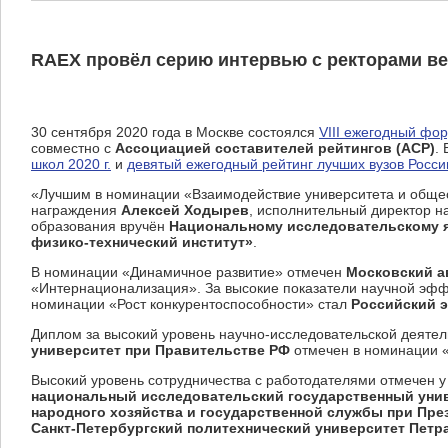
RAEX провёл серию интервью с ректорами ве
30 сентября 2020 года в Москве состоялся
VIII ежегодный фо
совместно с
Ассоциацией составителей рейтингов (АСР)
.
школ 2020 г.
и
девятый ежегодный рейтинг лучших вузов Росс
«Лучшим в номинации «Взаимодействие университета и обще
награждения
Алексей Ходырев
, исполнительный директор н
образования вручён
Национальному исследовательскому 
физико-технический институт»
.
В номинации «Динамичное развитие» отмечен
Московский а
«Интернационализация». За высокие показатели научной эф
номинации «Рост конкурентоспособности» стал
Российский э
Диплом за высокий уровень научно-исследовательской деяте
университет при Правительстве РФ
отмечен в номинации «
Высокий уровень сотрудничества с работодателями отмечен 
национальный исследовательский государственный уни
народного хозяйства и государственной службы при Пре
Санкт-Петербургский политехнический университет Петр