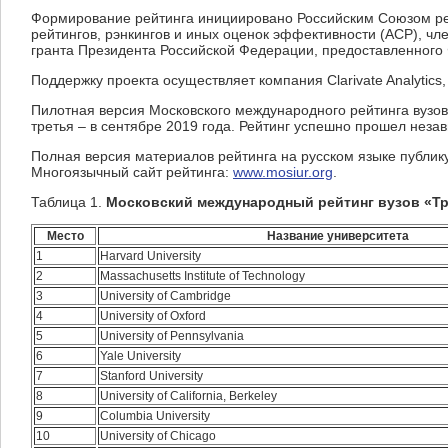
Формирование рейтинга инициировано Российским Союзом рект
рейтингов, рэнкингов и иных оценок эффективности (АСР), ч
гранта Президента Российской Федерации, предоставленного 
Поддержку проекта осуществляет компания Clarivate Analytic
Пилотная версия Московского международного рейтинга вузов 
третья – в сентябре 2019 года. Рейтинг успешно прошел нез
Полная версия материалов рейтинга на русском языке публик
Многоязычный сайт рейтинга:
www.mosiur.org
.
Таблица 1.
Московский международный рейтинг вузов «Три
Место
Название университета
1
Harvard University
2
Massachusetts Institute of Technology
3
University of Cambridge
4
University of Oxford
5
University of Pennsylvania
6
Yale University
7
Stanford University
8
University of California, Berkeley
9
Columbia University
10
University of Chicago