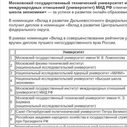
Московский государственный технический университет и
международных отношений (университет) МИД РФ
отмечен
школа экономики»
— за успехи в развитии онлайн-образован
В номинации «Вклад в развитие Дальневосточного федеральн
получил диплом в номинации «Вклад в развитие Центральног
федерального округа.
В рамках номинации «Вклад в совершенствование рейтингов у
вручен диплом лучшего негосударственного вуза России.
Университет
1
Московский государственный университет имени М. В. Ломоносова
Московский физико-технический институт
2
(национальный исследовательский университет)
3
Национальный исследовательский ядерный университет «МИФИ»
Национальный исследовательский университет «Высшая школа
4
экономики»
Московский государственный институт международных отношений
5
(университет) МИД РФ
Московский государственный технический университет имени Н. Э.
6
Баумана
(национальный исследовательский университет)
7
Санкт-Петербургский политехнический университет Петра Великог
Российская академия народного хозяйства и государственной служ
8
при Президенте РФ