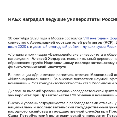
RAEX наградил ведущие университеты Росси
30 сентября 2020 года в Москве состоялся
VIII ежегодный фо
совместно с
Ассоциацией составителей рейтингов (АСР)
.
школ 2020 г.
и
девятый ежегодный рейтинг лучших вузов Росс
«Лучшим в номинации «Взаимодействие университета и обще
награждения
Алексей Ходырев
, исполнительный директор н
образования вручён
Национальному исследовательскому 
физико-технический институт»
.
В номинации «Динамичное развитие» отмечен
Московский а
«Интернационализация». За высокие показатели научной эф
номинации «Рост конкурентоспособности» стал
Российский э
Диплом за высокий уровень научно-исследовательской деяте
университет при Правительстве РФ
отмечен в номинации «
Высокий уровень сотрудничества с работодателями отмечен 
национальный исследовательский государственный уни
народного хозяйства и государственной службы при Пре
Санкт-Петербургский политехнический университет Петр