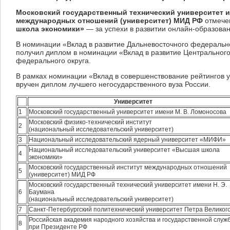
Московский государственный технический университет и
международных отношений (университет) МИД РФ
отмечен
школа экономики»
— за успехи в развитии онлайн-образован
В номинации «Вклад в развитие Дальневосточного федеральн
получил диплом в номинации «Вклад в развитие Центральног
федерального округа.
В рамках номинации «Вклад в совершенствование рейтингов у
вручен диплом лучшего негосударственного вуза России.
Университет
1
Московский государственный университет имени М. В. Ломоносова
Московский физико-технический институт
2
(национальный исследовательский университет)
3
Национальный исследовательский ядерный университет «МИФИ»
Национальный исследовательский университет «Высшая школа
4
экономики»
Московский государственный институт международных отношений
5
(университет) МИД РФ
Московский государственный технический университет имени Н. Э.
6
Баумана
(национальный исследовательский университет)
7
Санкт-Петербургский политехнический университет Петра Великог
Российская академия народного хозяйства и государственной служ
8
при Президенте РФ