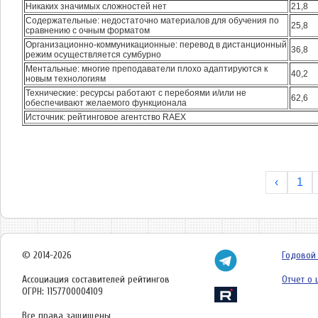
Никаких значимых сложностей нет
21,8
Содержательные: недостаточно материалов для обучения по
25,8
сравнению с очным форматом
Организационно-коммуникационные: перевод в дистанционный
36,8
режим осуществляется сумбурно
Ментальные: многие преподаватели плохо адаптируются к
40,2
новым технологиям
Технические: ресурсы работают с перебоями и/или не
62,6
обеспечивают желаемого функционала
Источник: рейтинговое агентство RAEX
‹
1
© 2014-2026
Годовой 
Ассоциация составителей рейтингов
Отчет о
ОГРН: 1157700004109
Все права защищены