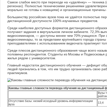
Самое слабое место при переходе на «удалёнку» — техника (о
регионах). Полностью техническими решениями удовлетворен
морально не готовы к новациям) и организационные причины 
Большинству российских вузов пока не удаётся полностью пе
дистанционной доступности 100% изучаемых предметов.
Среди наиболее доступных форматов дистанционного образов
получают задания в виртуальном личном кабинете. 72,3% вы
видеосеминаров, — доступны менее чем 70% учащихся. При э
видеосеминары, то за пределами крупнейшего города страны э
преподавателями с использованием видеочата практикует толь
Среди плюсов дистанционного образования чаще всего назыв
половины респондентов. Студенты из Москвы и Подмосковья ра
жилья рядом с университетом.
Главный недостаток дистанционного обучения — дефицит обще
людей признались в том, что им трудно организовать свою ра
практикумов.
Каковы главные сложности перевода обучения на дистанционный ф
Вузы 
рейти
Отсутствие базы: низкий исходный уровень информатизации
13,4
вуза