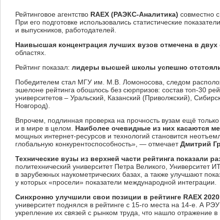
Рейтинговое агентство
RAEX (РАЭКС-Аналитика)
совместно 
При его подготовке использовались статистические показатели
и выпускников, работодателей.
Наивысшая концентрация лучших вузов отмечена в двух
областях.
Рейтинг показал:
лидеры высшей школы успешно отстояли 
Победителем стал МГУ им. М.В. Ломоносова, следом распол
эшелоне рейтинга обошлось без сюрпризов: состав топ-30 рей
университетов – Уральский, Казанский (Приволжский), Сибирс
Новгород).
Впрочем, подлинная проверка на прочность вузам ещё только
и в мире в целом.
Наиболее очевидные из них касаются ме
мощных интернет-ресурсов и технологий становится неотъем
глобальную конкурентоспособность»,
—
отмечает
Дмитрий Г
Технические вузы из верхней части рейтинга показали р
политехнический университет Петра Великого, Университет И
в зарубежных наукометрических базах, а также улучшают пока
у которых «просели» показатели международной интеграции.
Синхронно улучшили свои позиции в рейтинге
RAEX
2020
университет поднялся в рейтинге с 15-го места на 14-е. А РЭ
укрепление их связей с рынком труда, что нашло отражение в