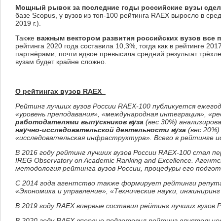
Мощный рывок за последние годы российские вузы сдел
базе Scopus, у вузов из топ-100 рейтинга RAEX выросло в средне
2019 г.).
Также
важным вектором развития российских вузов все 
рейтинга 2020 года составила 10,3%, тогда как в рейтинге 2
партнёрами, почти вдвое превысила средний результат трёхл
вузам будет крайне сложно.
О рейтингах вузов RAEX
Рейтинг лучших вузов России RAEX-100 публикуется ежегод
«уровень преподавания», «международная интеграция», «р
работодателями выпускников вуза
(вес 30%) анализиров
научно-исследовательской деятельности вуза
(вес 20%)
«исследовательская инфраструктура». Всего в рейтинге и
В 2016 году рейтинг лучших вузов России RAEX-100 стал
IREG Observatory on Academic Ranking and Excellence. Аге
методология рейтинга вузов России, процедуры его подго
С 2014 года агентство также формирует рейтинги репутац
«Экономика и управление», «Технические науки, инжинири
В 2019 году
RAEX
впервые составил рейтинг лучших вузов 
В 2020 году RAEX впервые подготовил рейтинг влиятельнос