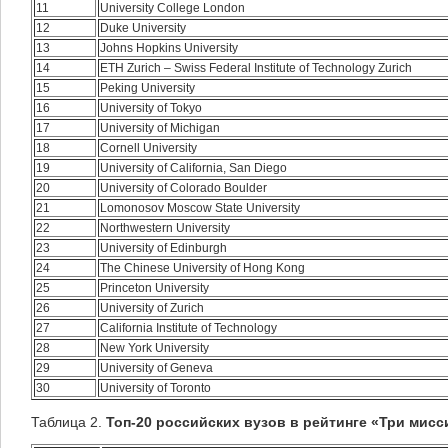
11
University College London
12
Duke University
13
Johns Hopkins University
14
ETH Zurich – Swiss Federal Institute of Technology Zurich
15
Peking University
16
University of Tokyo
17
University of Michigan
18
Cornell University
19
University of California, San Diego
20
University of Colorado Boulder
21
Lomonosov Moscow State University
22
Northwestern University
23
University of Edinburgh
24
The Chinese University of Hong Kong
25
Princeton University
26
University of Zurich
27
California Institute of Technology
28
New York University
29
University of Geneva
30
University of Toronto
Таблица 2.
Топ-20 российских вузов в рейтинге «Три мисс