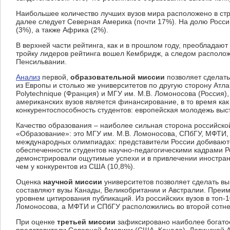
Наибольшее количество лучших вузов мира расположено в стра
далее следует Северная Америка (почти 17%). На долю Росси
(3%), а также Африка (2%).
В верхней части рейтинга, как и в прошлом году, преобладаю
тройку лидеров рейтинга вошел Кембридж, а следом располож
Пенсильвании.
Анализ
первой,
образовательной миссии
позволяет сделать
из Европы и столько же университетов по другую сторону Атл
Polytechnique (Франция) и МГУ им. М.В. Ломоносова (Россия)
американских вузов является финансирование, в то время ка
конкурентоспособность студентов: европейская молодежь вы
Качество образования – наиболее сильная сторона российско
«Образование»: это МГУ им. М.В. Ломоносова, СПбГУ, МФТИ
международных олимпиадах: представители России добиваются 
обеспеченности студентов научно-педагогическими кадрами Р
демонстрировали ощутимые успехи и в привлечении иностранн
чем у конкурентов из США (10,8%).
Оценка
научной миссии
университетов позволяет сделать в
составляют вузы Канады, Великобритании и Австралии. Преи
уровнем цитирования публикаций. Из российских вузов в топ-
Ломоносова, а МФТИ и СПбГУ расположились во второй сотне
При оценке
третьей миссии
зафиксировано наиболее богатое
представители Северной Америки (США, Канада), Латинской Аме