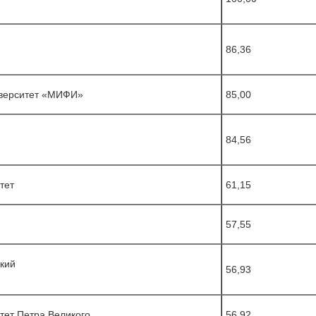
)
86,36
)
иверситет «МИФИ»
85,00
84,56
тет
61,15
57,55
кий
56,93
тет Петра Великого
56,92