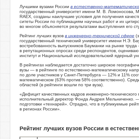
Лучшими вузами России
в естественно-математическо
государственный университет имени М. В. Ломоносова, Мо
RAEX, созданы наилучшие условия для получения качестве
ситеты России по публикациям научных работ и их цитир
во многом объясняется результатами выступления его ст
Рейтинг лучших вузов
в инженерно-технической сфере
(э
государственный технический университет имени Н.Э. Б
востребованность выпускников Бауманки на рынке труда 
в репутационных опросах среди респондентов, оцениваю
институт и Национальный исследовательский ядерный у
В рейтингах наблюдается достаточно широкое географиче
вузы — в рейтинге по естественно-математическому напр
по доле участников у Санкт-Петербурга — 12% и 11% соо
математическом (63% против 58% соответственно). Среди
областей (в рейтинги вошли по три вуза).
«Дефицит качественных кадров инженерно-технического 
исполнительный директор Фонда Андрея Мельниченко. — 
подготовки «технарей». Отрадно, что в публикуемые рейт
в регионах России».
Рейтинг лучших вузов России в естествен