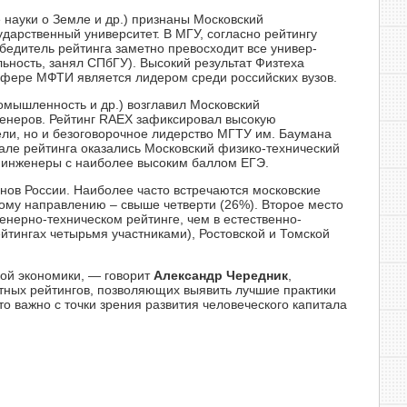
науки о Земле и др.) признаны Московский
ударственный университет. В МГУ, согласно рейтингу
обедитель рейтинга заметно превосходит все универ­
ьность, занял СПбГУ). Высокий результат Физтеха
 сфере МФТИ является лидером среди российских вузов.
ромышленность и др.) возглавил Московский
женеров. Рейтинг RAEX зафиксировал высокую
ели, но и безоговорочное лидерство МГТУ им. Баумана
ле рейтинга оказались Московский физико-техничес­кий
 инженеры с наиболее высоким баллом ЕГЭ.
нов России. Наиболее часто встречаются московские
кому направлению – свыше четверти (26%). Второе место
енерно-техническом рейтинге, чем в естественно-
йтингах четырьмя участниками), Ростовской и Томской
ой экономики, — говорит
Александр Черед­ник
,
тных рейтингов, позволяющих выявить лучшие практики
то важно с точки зрения развития человеческого капитала