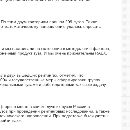
 По этим двум критериям прошли 209 вузов. Также
нно-математическому направлению удалось опросить
, и мы настаивали на включении в методологию фактора,
конечный продукт вуза. И мы очень признательны RAEX,
зу в двух вышедших рейтингах, отметил, что
-100» и государственные меры сформировали группу
гиональными вузами и работодателями как свою задачу.
первое место в списке лучших вузов России в
узов при проведении рейтинговых исследований, а также
технического направлений. При подготовке были учтены
рейтингах».