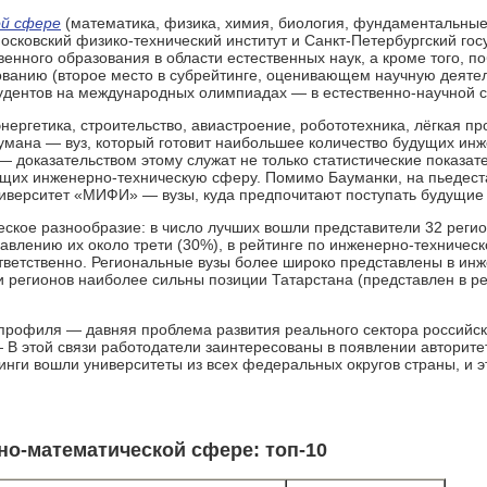
й сфере
(математика, физика, химия, биология, фундаментальные 
сковский физико-технический институт и Санкт-Петербургский гос
нного образования в области естественных наук, а кроме того, п
ованию (второе место в субрей­тинге, оценивающем научную деятел
удентов на международных олим­пиа­дах — в естественно-научной
нергетика, строительство, авиастроение, робототехника, лёгкая п
аумана — вуз, который готовит наибольшее количество будущих ин
— доказательством этому служат не только статистические показат
щих инженерно-техническую сферу. Помимо Бауманки, на пьедеста
ниверситет «МИФИ» — вузы, куда предпочитают поступать будущие
ское разнообразие: в число лучших вошли представители 32 регио
авлению их около трети (30%), в рейтинге по инженерно-техничес
тветственно. Региональные вузы более широко представлены в инж
 регионов наиболее сильны пози­ции Татарстана (представлен в ре
профиля — давняя проблема развития реального сектора российск
В этой связи работодатели заинтересованы в появлении авторите
инги вошли университеты из всех федеральных округов страны, и э
но-математической сфере: топ-10