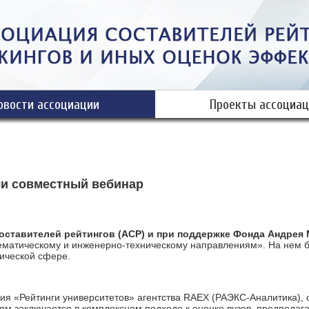
овости ассоциации
Проекты ассоциац
и совместный вебинар
оставителей рейтингов (АСР)
и
при поддержке Фонда Андрея 
ематическому и инженерно-техническому направлениям». На нем бы
нической сфере.
ия «Рейтинги университетов» агентства RAEX (РАЭКС-Аналитика), 
м заключается в комплексном подходе к оценке вузов, предполаг