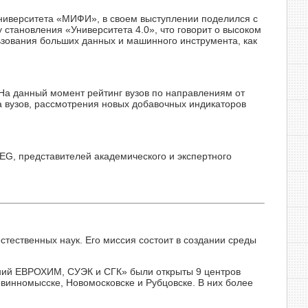
университета «МИФИ», в своем выступлении поделился с
становления «Университета 4.0», что говорит о высоком
ьзования больших данных и машинного инструмента, как
 «На данный момент рейтинг вузов по направлениям от
 вузов, рассмотрения новых добавочных индикаторов
G, представителей академического и экспертного
тественных наук. Его миссия состоит в создании среды
аний ЕВРОХИМ, СУЭК и СГК» были открыты 9 центров
евинномысске, Новомосковске и Рубцовске. В них более