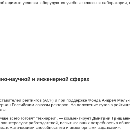
обходимые условия: оборудуются учебные классы и лаборатории, 
нно-научной и инженерной сферах
ставителей рейтингов (АСР) и при поддержке Фонда Андрея Мельни
ержан Российским союзом ректоров. На положение вузов в рейтинг
аты.
учше всего готовят “технарей”, — комментирует
Дмитрий Гришанк
 заинтересуют работодателей, испытывающих потребность в обновл
 математи­ческими способностями и инженерными задатками».