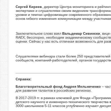
Сергей Киреев
, директор Центра мониторинга и рейтин
экспертами и слушателями своим видением трансформаци
уровне и темпах цифровизации современного образования
основ гибкого изменения коммуникации между участника
Заключительное слово взял
Вальдемар Сивински
, вице
RAEX, бесспорно, необходим академическому сообществу
оценки. Сейчас у нас есть отличная возможность для раз
Слушателями вебинара стали более 250 представителей 
сообществ, компаний-работодателей, органов государств
Справка:
Благотворительный фонд Андрея Мельниченко
– час
для развития талантов в российских регионах.
В 2017-2019 гг. в рамках ключевой для Фонда «Програм
детского научного и инженерно-технического творчества 
3000 школьников 5-11 классов углубленно изучают дисци