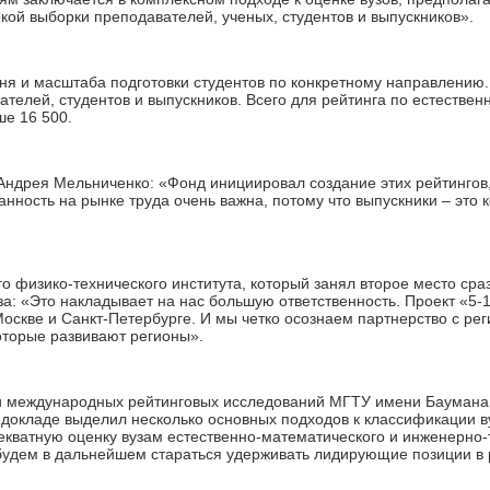
кой выборки преподавателей, ученых, студентов и выпускников».
ня и масштаба подготовки студентов по конкретному направлению.
телей, студентов и выпускников. Всего для рейтинга по естестве
ше 16 500.
Андрея Мельниченко: «Фонд инициировал создание этих рейтингов
нность на рынке труда очень важна, потому что выпускники – это 
го физико-технического института, который занял второе место сра
за: «Это накладывает на нас большую ответственность. Проект «5
Москве и Санкт-Петербурге. И мы четко осознаем партнерство с ре
оторые развивают регионы».
и международных рейтинговых исследований МГТУ имени Баумана (
докладе выделил несколько основных подходов к классификации в
декватную оценку вузам естественно-математического и инженерно-
будем в дальнейшем стараться удерживать лидирующие позиции в 