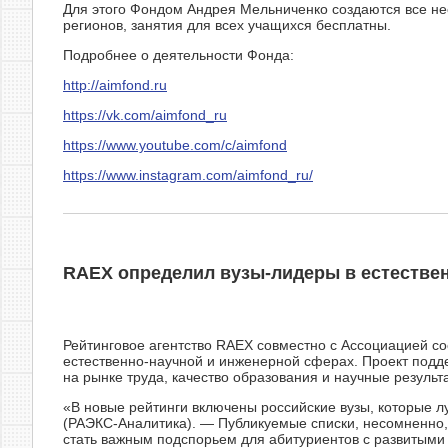
Для этого Фондом Андрея Мельниченко создаются все не
регионов, занятия для всех учащихся бесплатны.
Подробнее о деятельности Фонда:
http://aimfond.ru
https://vk.com/aimfond_ru
https://www.youtube.com/c/aimfond
https://www.instagram.com/aimfond_ru/
RAEX определил вузы-лидеры в естестве
Рейтинговое агентство RAEX совместно с Ассоциацией со
естественно-научной и инженерной сферах. Проект подд
на рынке труда, качество образования и научные результ
«В новые рейтинги включены российские вузы, которые л
(РАЭКС-Аналитика). — Публикуемые списки, несомненно,
стать важным подспорьем для абитуриентов с развитыми