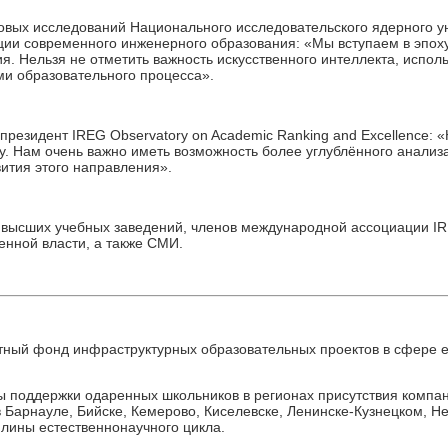
говых исследований Национального исследовательского ядерного 
и современного инженерного образования: «Мы вступаем в эпоху 
. Нельзя не отметить важность искусственного интеллекта, испол
ми образовательного процесса».
-президент IREG Observatory on Academic Ranking and Excellence:
. Нам очень важно иметь возможность более углублённого анализа
вития этого направления».
высших учебных заведений, членов международной ассоциации IRE
енной власти, а также СМИ.
тный фонд инфраструктурных образовательных проектов в сфере ес
мы поддержки одаренных школьников в регионах присутствия комп
в Барнауле, Бийске, Кемерово, Киселевске, Ленинске-Кузнецком, Н
плины естественнонаучного цикла.